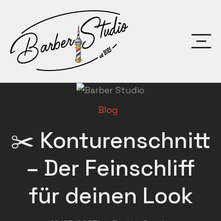
Skip
to
content
Barber
barber.Studio
Studio
dein Style
dein Schnitt
Blog
✂️ Konturenschnitt
– Der Feinschliff
für deinen Look