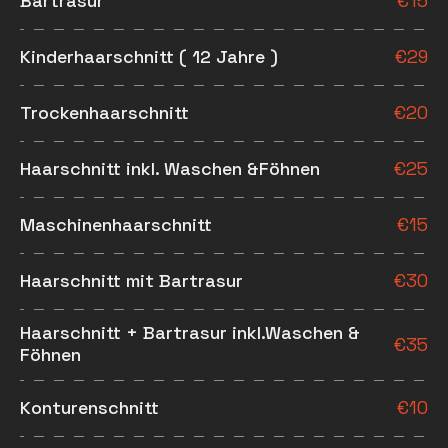
Bartrasur
€
15
Kinderhaarschnitt ( 12 Jahre )
€
29
Trockenhaarschnitt
€
20
Haarschnitt inkl. Waschen &Föhnen
€
25
Maschinenhaarschnitt
€
15
Haarschnitt mit Bartrasur
€
30
Haarschnitt + Bartrasur inkl.Waschen &
€
35
Föhnen
Konturenschnitt
€
10