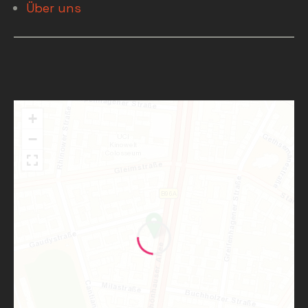
Über uns
+
−