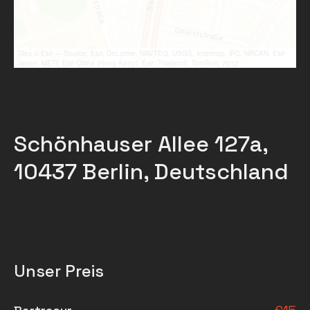
Tiles © Esri — Source: Esri, DeLorme, NAVTEQ, USGS, Intermap, iPC, NRCAN, Esri
Japan, METI, Esri China (Hong Kong), Esri (Thailand), TomTom, 2012
Schönhauser Allee 127a,
10437 Berlin, Deutschland
Unser Preis