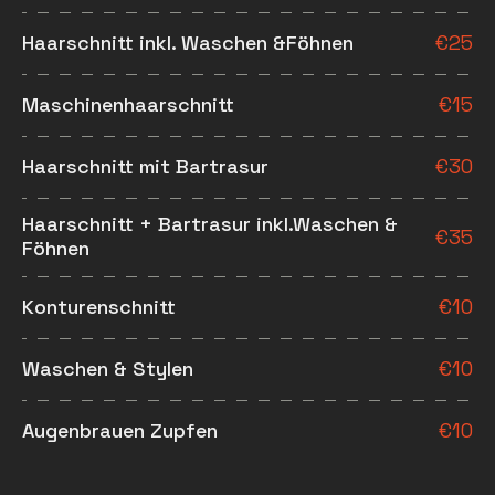
Haarschnitt inkl. Waschen &Föhnen
€
25
Maschinenhaarschnitt
€
15
Haarschnitt mit Bartrasur
€
30
Haarschnitt + Bartrasur inkl.Waschen &
€
35
Föhnen
Konturenschnitt
€
10
Waschen & Stylen
€
10
Augenbrauen Zupfen
€
10