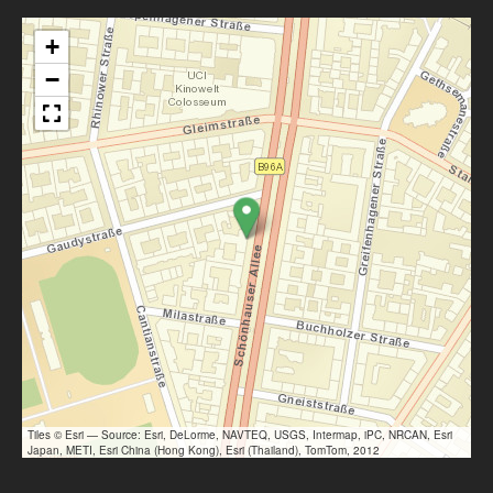
+
−
Tiles © Esri — Source: Esri, DeLorme, NAVTEQ, USGS, Intermap, iPC, NRCAN, Esri
Japan, METI, Esri China (Hong Kong), Esri (Thailand), TomTom, 2012